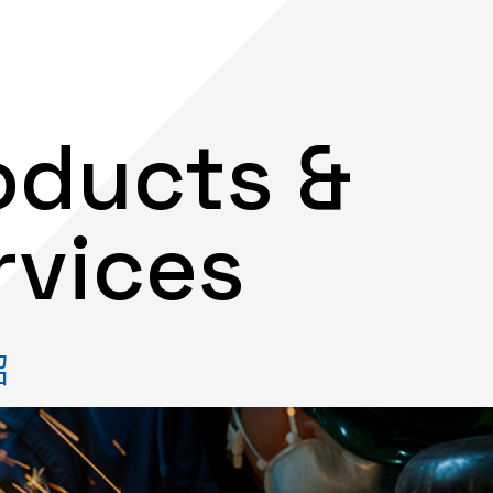
oducts &
rvices
绍