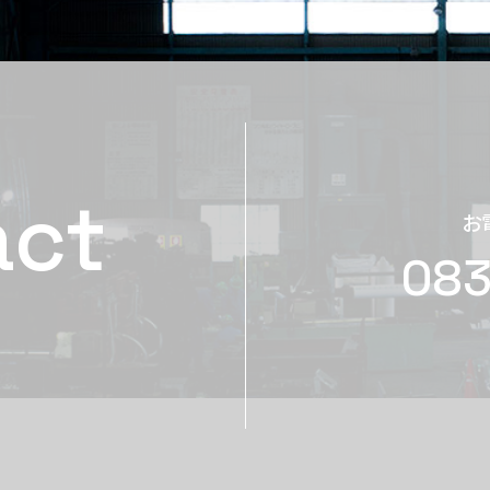
act
お
083